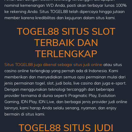
nominal kemenangan WD Anda, pasti akan terbayar lunas 100%
ke rekening Anda. Situs TOGEL88 telah dipercaya hingga jutaan
member karena kredibilitas dan kejujuran dalam situs kami.
TOGEL88 SITUS SLOT
TERBAIK DAN
TERLENGKAP
Situs TOGEL88 juga dikenal sebagai situs judi online
atau situs
casino online terlengkap yang pernah ada di Indonesia. Kami
memberikan dan menyediakan semua opsi permainan mulai dari
jenis permainan togel, slot, judi bola, live casino dan juga e-sport.
Dengan menggunakan teknologi tercanggih dari beberapa
provider ternama di dunia seperti Pragmatic Play, Evolution
Gaming, IDN Play, IDN Live, dan berbagai jenis provider judi online
lainnya, kami harap Anda selalu senang, nyaman, dan enjoy
bermain di situs kami.
TOGEL88 SITUS JUDI