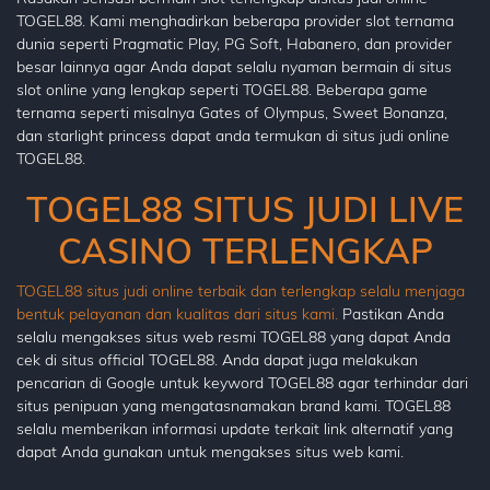
TOGEL88. Kami menghadirkan beberapa provider slot ternama
dunia seperti Pragmatic Play, PG Soft, Habanero, dan provider
besar lainnya agar Anda dapat selalu nyaman bermain di situs
slot online yang lengkap seperti TOGEL88. Beberapa game
ternama seperti misalnya Gates of Olympus, Sweet Bonanza,
dan starlight princess dapat anda termukan di situs judi online
TOGEL88.
TOGEL88 SITUS JUDI LIVE
CASINO TERLENGKAP
TOGEL88 situs judi online terbaik dan terlengkap selalu menjaga
bentuk pelayanan dan kualitas dari situs kami.
Pastikan Anda
selalu mengakses situs web resmi TOGEL88 yang dapat Anda
cek di situs official TOGEL88. Anda dapat juga melakukan
pencarian di Google untuk keyword TOGEL88 agar terhindar dari
situs penipuan yang mengatasnamakan brand kami. TOGEL88
selalu memberikan informasi update terkait link alternatif yang
dapat Anda gunakan untuk mengakses situs web kami.