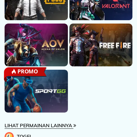
2021 ©
TOGEL88-
ASIA All
right
reserved
LIHAT PERMAINAN LAINNYA
TOGEL